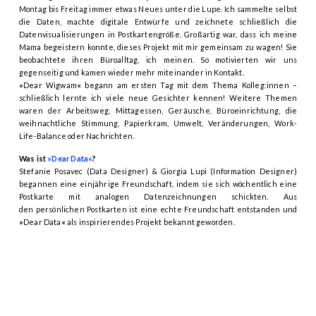
Montag bis Freitag immer etwas Neues unter die Lupe. Ich sammelte selbst
die Daten, machte digitale Entwürfe und zeichnete schließlich die
Datenvisualisierungen in Postkartengröße. Großartig war, dass ich meine
Mama begeistern konnte, dieses Projekt mit mir gemeinsam zu wagen! Sie
beobachtete ihren Büroalltag, ich meinen. So motivierten wir uns
gegenseitig und kamen wieder mehr miteinander in Kontakt.
»
Dear Wigwam
«
begann am ersten Tag mit dem Thema Kolleg:innen –
schließlich lernte ich viele neue Gesichter kennen! Weitere Themen
waren der Arbeitsweg, Mittagessen, Geräusche, Büroeinrichtung, die
weihnachtliche Stimmung, Papierkram, Umwelt, Veränderungen, Work-
Life-Balance oder Nachrichten.
Was ist
»Dear Data«
?
Stefanie Posavec (Data Designer) & Giorgia Lupi (Information Designer)
begannen eine einjährige Freundschaft, indem sie sich wöchentlich eine
Postkarte mit analogen Datenzeichnungen schickten. Aus
den persönlichen Postkarten ist eine echte Freundschaft entstanden und
»
Dear Data
«
als inspirierendes Projekt bekannt geworden.