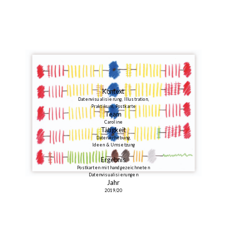
Kontext
Datenvisualisierung, Illustration,
Praktikum, Postkarte
Team
Caroline
Tätigkeit
Datenerhebung,
Ideen & Umsetzung
Ergebnis
Postkarten mit handgezeichneten
Datenvisualisierungen
Jahr
2019/20