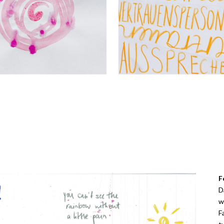
F
D
w
F