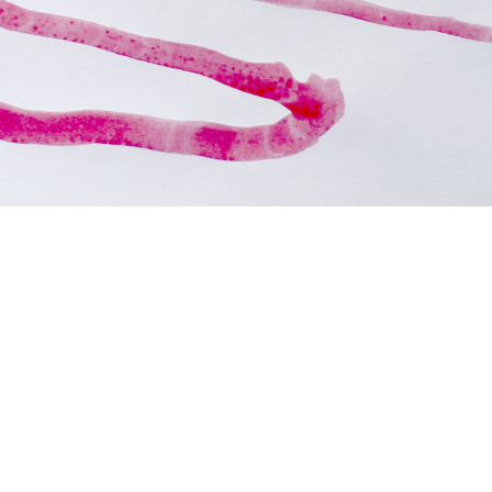
struation
|