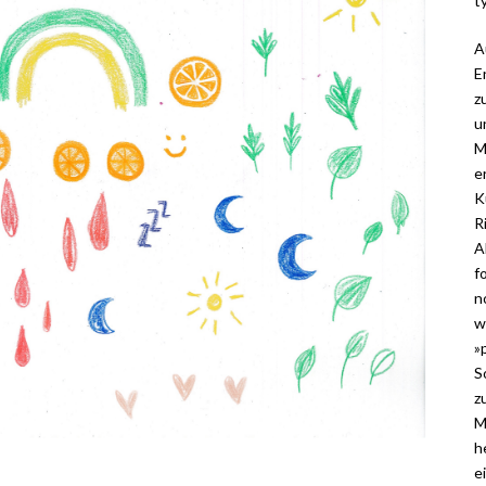
t
A
E
z
u
M
e
K
R
A
f
n
w
»
S
z
M
h
e