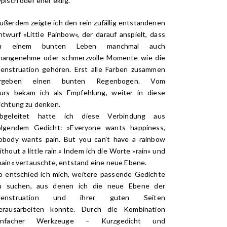
ypisch
oder eher eklig.
ußerdem zeigte ich den rein zufällig entstandenen
ntwurf »Little
Painbow«, der darauf anspielt, dass
u einem bunten Leben manchmal auch
nangenehme oder schmerzvolle Momente wie die
enstruation gehören. Erst alle Farben zusammen
rgeben einen bunten Regenbogen. Vom
urs bekam ich als Empfehlung, weiter in diese
ichtung zu denken.
bgeleitet hatte ich diese Verbindung aus
olgendem Gedicht:
»
Everyone wants happiness,
obody wants pain. But you can't have a rainbow
ithout a little rain.
« Indem ich die Worte »rain« und
pain« vertauschte, entstand eine neue Ebene.
o entschied ich mich, weitere passende Gedichte
u suchen, aus denen ich die neue Ebene der
enstruation und ihrer guten Seiten
erausarbeiten konnte. Durch die Kombination
infacher Werkzeuge – Kurzgedicht und