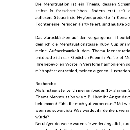
Die Menstruation ist ein Thema, dessen Scha
selbst in fortschrittlichen Ländern erst seit
auflösen. Steuerfreie Hygieneprodukte in Kenia o
Tochter eine Perioden-Party feiert, sind mutige Sch
Das Zurückblicken auf den vergangenen Theorieku
dem ich die Menstruationstasse Ruby Cup analys
meine Aufmerksamkeit dem Thema Menstruatio
entdeckte ich das Gedicht »Poem in Praise of Men
Ihre liebevollen Worte in Versform harmonieren so
mich später entschied, meinen eigenen Illustrati
Recherche
Als Einstieg stellte ich meinen beiden 15-jährigen
Thema Menstruation wie z. B. Habt ihr Angst davo
bekommen? Fühlt ihr euch gut vorbereitet? Mit we
wenn es soweit ist? Was würdet ihr denken, wenn 
würde?
Beruhigenderweise waren sie weder ängstlich, noch