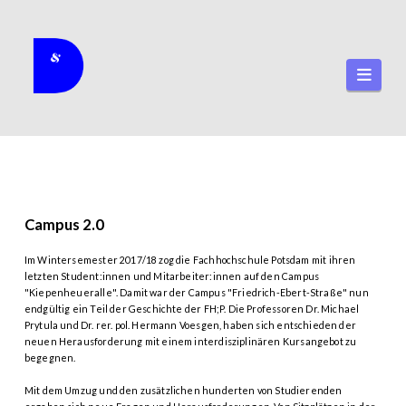
Navi
Campus 2.0
Im Wintersemester 2017/18 zog die Fachhochschule Potsdam mit ihren
letzten Student:innen und Mitarbeiter:innen auf den Campus
"Kiepenheueralle". Damit war der Campus "Friedrich-Ebert-Straße" nun
endgültig ein Teil der Geschichte der FH;P. Die Professoren Dr. Michael
Prytula und Dr. rer. pol. Hermann Voesgen, haben sich entschieden der
neuen Herausforderung mit einem interdisziplinären Kursangebot zu
begegnen.
Mit dem Umzug und den zusätzlichen hunderten von Studierenden