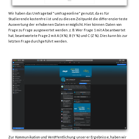
Wir haben das Umfragetool "umfrageonline" genutzt, da es für
Studierende kostenfrei ist und zu diesem Zeitpunkt die differenzierteste
Auswertung der erhobenen Daten ermöglicht. Hier können Daten von
Frage zu Frage ausgewertet werden. z. B. Wer Frage 1 mit A beantwortet
hat, beantwortete Frage 2 mit A (X %), B (Y %) und C (Z %). Dies kann bis zur
letzten Frage durchgeführt werden.
Zur Kommunikation und Veröffentlichung unserer Ergebnisse, haben wir