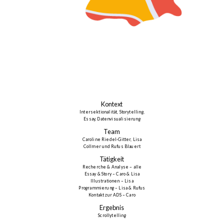
Kontext
Intersektionalität, Storytelling,
Essay, Datenvisualisierung
Team
Caroline Riedel-Gitter, Lisa
Collmer und Rufus Blauert
Tätigkeit
Recherche & Analyse – alle
Essay & Story – Caro & Lisa
Illustrationen – Lisa
Programmierung – Lisa & Rufus
Kontakt zur ADS – Caro
Ergebnis
Scrollytelling