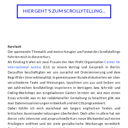
HIER GEHT'S ZUM SCROLLYTELLING...
Kursfazit
Die spannende Thematik und meine Neugier am Format des Scrollytellings
führten mich in diesem Kurs.
Als Einstieg trafen wir zwei Frauen der Non-Profit Organisation
Center for
Intersectional Justice
(CIJ) zu einem Vortrag und Gespräch in Berlin.
Daraufhin beschäftigten wir uns zunächst mit Diskriminierung und dem
Begriff der Intersektionalität. In gemeinsamer Runde diskutierten wir über
verschiedene Texte und Meinungen, tauschten uns aus und ließen uns
von zahlreichen Scrollytellings inspirieren. In Vorträgen, bzw. Schreib- und
Coding-Workshops von eingeladenen Gästen lernten wir, wie man einen
Essay schreibt, was es bei redaktioneller Gestaltung zu beachten gibt, wie
man Datenvisualisierungen entwickelt und mit CSS programmiert.
Dabei fühlte ich mich manchmal von langen englischen Texten und
kritischen Auseinandersetzungen überfordert. Doch alles in allem hat mir
dieser sehr intensive und anspruchsvolle Kurs neue Blickwinkel auf meine
Privilegien eröffnet und mir viele gestalterische Werkzeuge vermittelt.