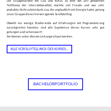
Die Gruppenarbeit mit Lisa und Rufus, zu dem von uns gewählten
Teilthema der Intersektionalität, machte viel Freude und war sehr
produktiv. Nicht zuletzt dank Lisa, die unglaublich viel Energie hatte, gelang
unser Gruppe dieses hervorragende Scrollytelling.
Obwohl nur wenige Studierende auf Erfahrungen mit Programmierung
zurückgreifen konnten, sind alle Ergebnisse dieses Kurses sehr gut
gelungen und sehenswert!
Sie können unter diesem Link angeschaut werden.
ALLE SCROLLYTELLINGS DES KURSES...
BACHELORPORTFOLIO