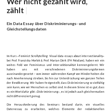
Wer nicht gezählt wird,
zählt nicht
|
Ein Data Essay über Diskriminierungs- und
Gleichstellungsdaten
Im Kurs
Feminist Scrollytelling: Visual data essays about intersectionality
»
«
bei Prof. Franziska Morlok & Prof. Marian Dörk (FH Potsdam)
, haben wir
ein
weites Feld von Feminismus und Intersektionalität kennengelernt. Wir
haben
uns mit verschiedenen Diskriminierungsformen
auseinandergesetzt – vom immer währenden Kampf von Minderheiten die
nach Anerkennung streben, bis hin zur Unterdrückung von ganzen Teilen
der Bevölkerung. Wir haben festgestellt, dass Diskriminierung so vielfältig
sein kann, wie wir Menschen es selbst sind. In diesem Sinne ist es gut, dass
es ein Wort dafür gibt
Diskriminierung
, es ist jedoch auch gleichermaßen
»
«
nicht differenziert genug.
Die Herausforderung des Seminars bestand darin, ein visuelles
Datenessay zu erarbeiten, welches Elemente der redaktionellen