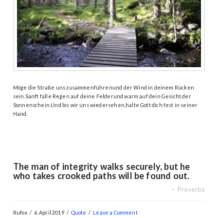
Möge die Straße uns zusammenführenund der Wind in deinem Rücken
sein.Sanft falle Regen auf deine Felderund warm auf dein Gesicht der
Sonnenschein.Und bis wir uns wiedersehen,halte Gott dich fest in seiner
Hand.
The man of integrity walks securely, but he
who takes crooked paths will be found out.
Proverbs
Rufox
6. April 2019
Quote
Leave a Comment