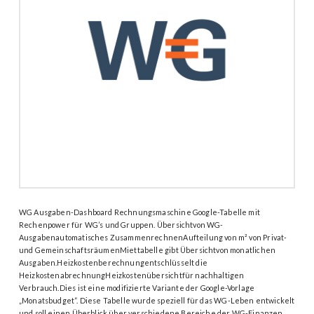
WG Ausgaben-Dashboard Rechnungsmaschine Google-Tabelle mit
Rechenpower für WG’s und Gruppen. Übersichtvon WG-
Ausgabenautomatisches ZusammenrechnenAufteilung von m² von Privat-
und GemeinschaftsräumenMiettabelle gibt Übersichtvon monatlichen
Ausgaben.Heizkostenberechnungentschlüsselt die
HeizkostenabrechnungHeizkostenübersichtfür nachhaltigen
Verbrauch.Dies ist eine modifizierte Variante der Google-Vorlage
„Monatsbudget“. Diese Tabelle wurde speziell für das WG-Leben entwickelt
und soll einen Überblick über verschiedene Bereiche der WG-Finanzen