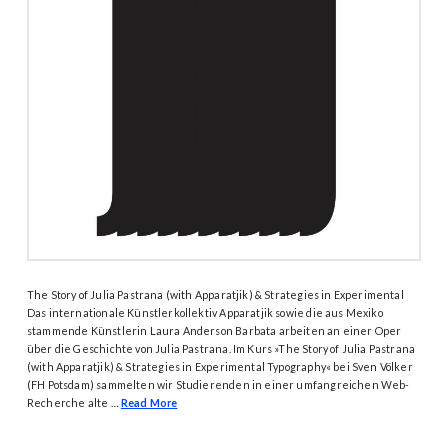
The Story of Julia Pastrana (with Apparatjik) & Strategies in Experimental
Das internationale Künstlerkollektiv Apparatjik sowie die aus Mexiko
stammende Künstlerin Laura Anderson Barbata arbeiten an einer Oper
über die Geschichte von Julia Pastrana. Im Kurs »The Story of Julia Pastrana
(with Apparatjik) & Strategies in Experimental Typography« bei Sven Völker
(FH Potsdam) sammelten wir Studierenden in einer umfangreichen Web-
Recherche alte …
Read More