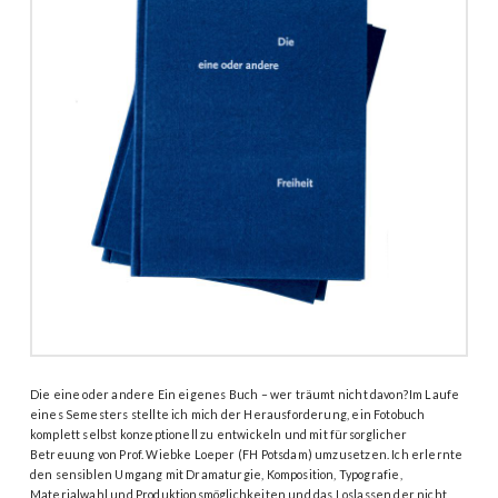
Die eine oder andere Ein eigenes Buch – wer träumt nicht davon?Im Laufe
eines Semesters stellte ich mich der Herausforderung, ein Fotobuch
komplett selbst konzeptionell zu entwickeln und mit fürsorglicher
Betreuung von Prof. Wiebke Loeper (FH Potsdam) umzusetzen. Ich erlernte
den sensiblen Umgang mit Dramaturgie, Komposition, Typografie,
Materialwahl und Produktionsmöglichkeiten und das Loslassen der nicht