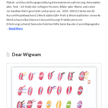
Plakat- und Ausstellungsgestaltung,Informationsvisualisierung, Konzeption
oder Text – ich finde die richtigen Formen, Bilder oder Worte und setze
sie handwerklich geschickt und präzise um. 2015–202112 Semester20
Kurse4 Projektwochen11 Werkstätten28+ Profs & Werkstattleiter:innen4x
Werkschau1x Buchmesse1 Auszeichnung1 Praktikumriesen
Erfahrungsschatz2 SemesterfahrtenHilfe beim Bau des CasinOtopiagroße
…
Read More
Dear Wigwam