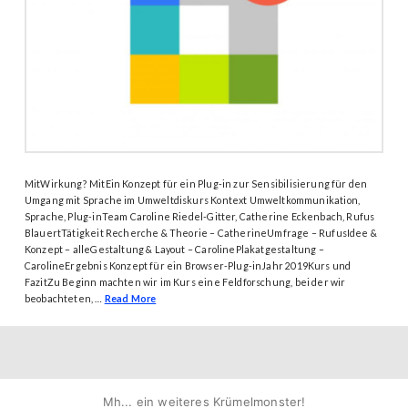
MitWirkung? MitEin Konzept für ein Plug-in zur Sensibilisierung für den
Umgang mit Sprache im Umweltdiskurs Kontext Umweltkommunikation,
Sprache, Plug-inTeam Caroline Riedel-Gitter, Catherine Eckenbach, Rufus
BlauertTätigkeit Recherche & Theorie – CatherineUmfrage – RufusIdee &
Konzept – alleGestaltung & Layout – CarolinePlakatgestaltung –
CarolineErgebnis Konzept für ein Browser-Plug-inJahr 2019Kurs und
FazitZu Beginn machten wir im Kurs eine Feldforschung, bei der wir
beobachteten, …
Read More
HOME
PORTFOLIO
IMPRESSUM
Mh... ein weiteres Krümelmonster!