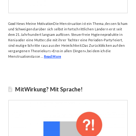
Good News Meine MotivationDie Menstruation ist ein Thema, dessen Scham
und Schweigen darüber sich selbst in fortschrittlichen Ländern erst seit
dem 21. Jahrhundert langsam auflösen. Steuerfreie Hygieneprodukte in
Kenia oder eine Mutter, die mit ihrer Tochter eine Perioden-Party feiert,
sind mutige Schritte raus aus der Heimlichkeit.Das Zurückblicken auf den
vergangenen Theoriekurs »Eros in allen Dingen«, bei dem ich die
Menstruationstasse …
Read More
MitWirkung? Mit Sprache!