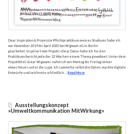
Dear Inspiration & ProzessIm Pflichtpraktikum meines Studiums habe ich
von November 2019 bis April 2020 bei Wigwam eG in Berlin
gearbeitet. Inspiriert vom Projekt »Dear Data« habe ich für den
Praktikumsbericht jede der 22 Wochen einem Thema gewidmet. Unter dem
Projekttitel »Dear Wigwam« nahm ich von Montag bis Freitag immer
etwas Neues unter die Lupe. Ich sammelte selbst die Daten, machte digitale
Entwürfe und zeichnete schließlich …
Read More
Ausstellungskonzept
»Umweltkommunikation MitWirkung«